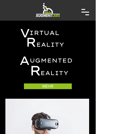
V
IRTUAL
R
EALITY
A
UGMENTED
R
EALITY
MEHR