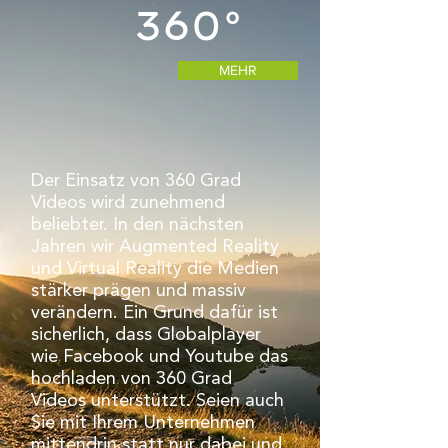
360°
MEHR
Der Einsatz von 360 Grad
Videos wird zunehmend
beliebter. In den nächsten
Jahren wir Augmented Reality
und Virtual Reality die Medien
stärker prägen und massiv
verändern. Ein Grund dafür ist
sicherlich, dass Globalplayer
wie Facebook und Youtube das
hochladen von 360 Grad
Videos unterstützt. Seien auch
Sie mit Ihrem Unternehmen
mittendrin statt nur dabei und